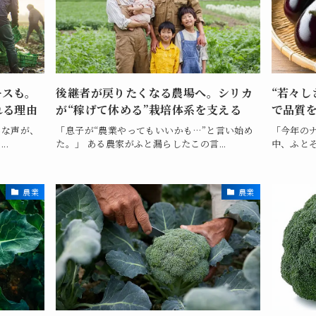
ースも。
後継者が戻りたくなる農場へ。シリカ
“若々し
れる理由
が“稼げて休める”栽培体系を支える
で品質
んな声が、
「息子が“農業やってもいいかも…”と言い始め
「今年の
..
た。」 ある農家がふと漏らしたこの言...
中、ふとそ
農業
農業