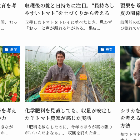
生育を考
収穫後の艶と日持ちに注目。“長持ちし
裂果を
！
やすいトマト”を土づくりから考える
皮の関
瞬間、むっ
収穫したトマトをトレイに並べたとき、思わず
収穫前の
..
「おっ」と声が漏れる年がある。 果皮...
び割れてい
農業
農業
培を考え
化学肥料を見直しても、収量が安定し
シリカ
の力
た？トマト農家が感じた実話
を考え
方法
聞きなが
「肥料を減らしたのに、今年のほうが実の張り
...
がいいんだよなぁ。」 収穫を終えた倉...
畑でトマ