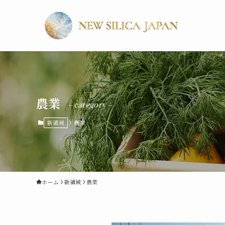
農業
– category –
新領域
農業
ホーム
新領域
農業