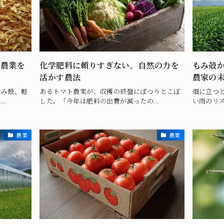
の農業を
化学肥料に頼りすぎない。自然の力を
もみ殻か
活かす農法
農家の
もみ殻。軽
あるトマト農家が、収穫の終盤にぽつりとこぼ
畑に立つ
..
した。「今年は肥料の出費が減ったの...
い雨のリズ
農業
農業