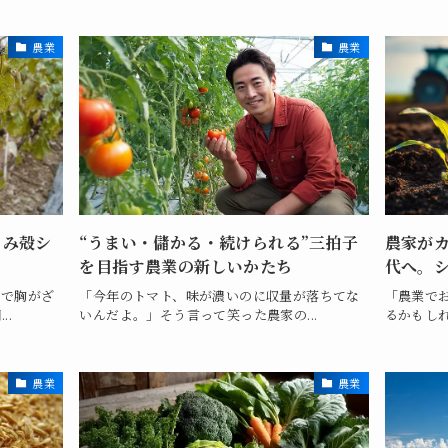
農業
農業
もみ殻シ
“うまい・儲かる・続けられる”三拍子
農家が
を目指す農業の新しいかたち
代へ。
かで胸がざ
「今年のトマト、味が濃いのに収量が落ちてな
「農業で
..
いんだよ。」そう言って笑った農家の...
るかもしれ
農業
農業