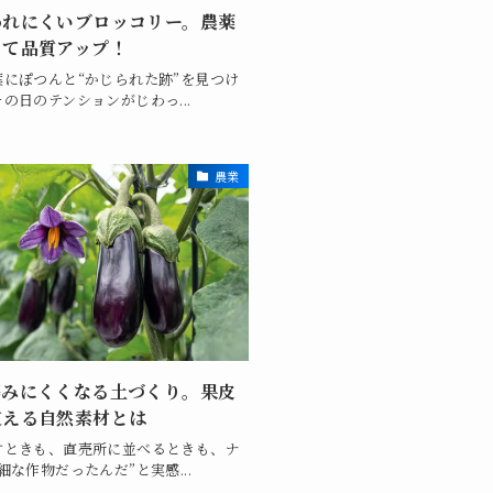
われにくいブロッコリー。農薬
して品質アップ！
葉にぽつんと“かじられた跡”を見つけ
の日のテンションがじわっ...
農業
傷みにくくなる土づくり。果皮
支える自然素材とは
すときも、直売所に並べるときも、ナ
細な作物だったんだ”と実感...