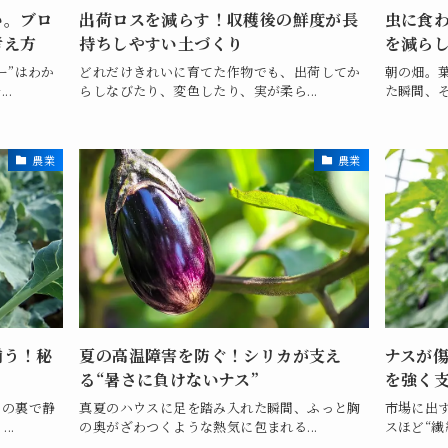
い。ブロ
出荷ロスを減らす！収穫後の鮮度が長
虫に食
考え方
持ちしやすい土づくり
を減ら
ー”はわか
どれだけきれいに育てた作物でも、出荷してか
朝の畑。
..
らしなびたり、変色したり、実が柔ら...
た瞬間、そ
農業
農業
揃う！秘
夏の高温障害を防ぐ！シリカが支え
ナスが
る“暑さに負けないナス”
を強く
その裏で静
真夏のハウスに足を踏み入れた瞬間、ふっと胸
市場に出
..
の奥がざわつくような熱気に包まれる...
スほど“繊