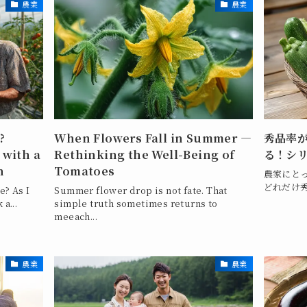
農業
農業
?
When Flowers Fall in Summer —
秀品率
 with a
Rethinking the Well-Being of
る！シ
n
Tomatoes
農家にと
どれだけ秀
e? As I
Summer flower drop is not fate. That
a...
simple truth sometimes returns to
meeach...
農業
農業