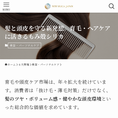
MENU
髪と頭皮を守る新発想。育毛・ヘアケア
に活きるもみ殻シリカ
美容・パーソナルケア
ホーム
６大市場
美容・パーソナルケア
育毛や頭皮ケア市場は、年々拡大を続けていま
す。消費者は「抜け毛・薄毛対策」だけでなく、
髪のツヤ・ボリューム感・健やかな頭皮環境
とい
った総合的な価値を求めています。